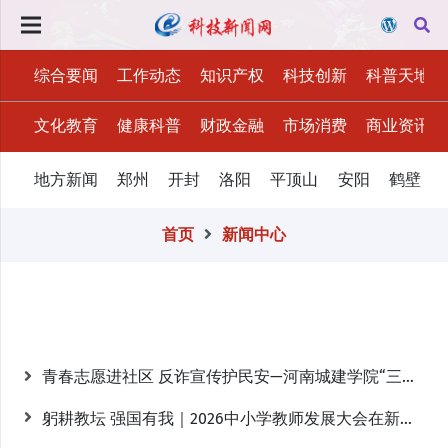
综合要闻
工作动态
知识产权
科技创新
科普天地
文化教育
健康科普
财政金融
市场消费
商业资讯
地方新闻
郑州
开封
洛阳
平顶山
安阳
鹤壁
首页
新闻中心
青春志愿进社区 反诈宣传护民安—河南城建学院“三下乡”社会实践队赴汝州开展防范电信网络诈骗宣传活动
躬耕教坛 强国有我｜2026中小学教师发展大会在新密成功举行