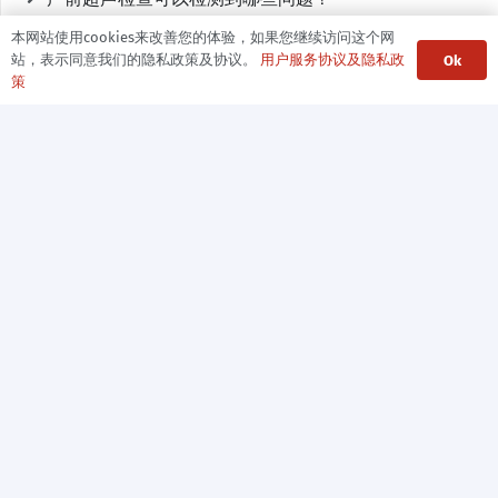
本网站使用cookies来改善您的体验，如果您继续访问这个网
胰腺炎患者饮食注意事项有哪些
站，表示同意我们的隐私政策及协议。
用户服务协议及隐私政
Ok
策
手术室内可能出现的紧急情况及应对方法
颈椎病有哪些症状及其治疗方法
他们不是无病呻吟，老年抑郁症比你想象的更恐怖
肺癌化疗期间注意什么
心脏康复的长期效果及维持方法
重症患者营养支持你了解多少
糖尿病患者日常护理的注意事项
急性心肌梗死患者的护理要点
呼吸衰竭病人护理常规，你都了解吗