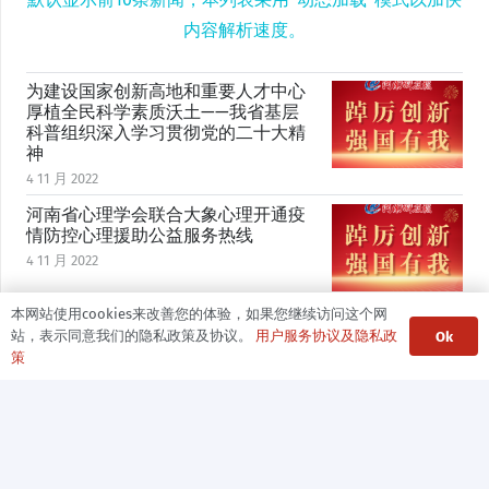
内容解析速度。
为建设国家创新高地和重要人才中心
厚植全民科学素质沃土——我省基层
科普组织深入学习贯彻党的二十大精
神
4 11 月 2022
河南省心理学会联合大象心理开通疫
情防控心理援助公益服务热线
4 11 月 2022
本网站使用cookies来改善您的体验，如果您继续访问这个网
全省科技馆体系工作者深学热议党的
站，表示同意我们的隐私政策及协议。
用户服务协议及隐私政
Ok
二十大精神
策
4 11 月 2022
勇立潮头担重任 奋进谱写新篇章——
河南省科协各基层党组织书记热学热
议党的二十大精神