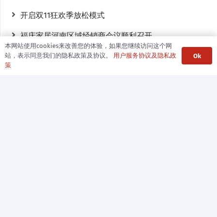
开启双11狂欢季放松模式
福庆家居河南区域经销商会议顺利召开
本网站使用cookies来改善您的体验，如果您继续访问这个网
签约20+项目，核心城市核心地段，百达屋品牌瑰宝酒店和穆拉酒店备受市场认可
站，表示同意我们的隐私政策及协议。
用户服务协议及隐私政
Ok
策
府悦风雅，幸会知音|建业·嵩山府媒体见面会星耀落幕
中建七局设计院四个项目荣获河南省土木建筑科学技术奖
核桃编程推出K12机构素质转型计划 与爱学习达成首期战略合作
关注出行安全 小牛电动教你3招合“锂”用电
从“分抢蛋糕”到“做大蛋糕”：新消费变革提升经济发展质效
百度地图上线郑州爱心餐厅地图，为郑州市民及救灾战士提供免费餐食
心系河南灾情！租租车推出订单免费退改政策，携手各大车行共渡难关
以客户为中心蓄积发展“新动能”