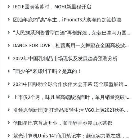
IECIE圆满落幕时，MOHI新里程开启
团油年底约“惠”车主，iPhone13大奖领衔加油惊喜
“大民族系列酱香型白酒”再创辉煌，荣获巴拿马万国博览会“特等金奖”！
DANCE FOR LOVE，杜蕾斯用一支舞蹈在全国高校掀起防艾新姿势
2022年中国乳制品市场现状及发展趋势预测分析
“西少爷”来郑州了吗？是真的！
2021中国移动全球合作伙伴大会开幕 泛全联盟展馆打造终端沉浸式体验
上市仅2个月，味凡屋高端酸汤面叶，单月销量突破120万桶！
引领原创新国货 打造品质轻生活 VGO上演2021秋冬新品秀
信阳星巴克首店开业，咖啡醇香弥漫山水茶都
紫光计算机Unis 14T商用笔记本：颜值实力双在线，高效办公好选择