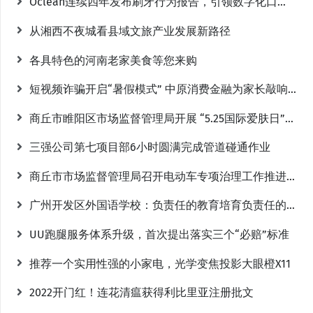
Oclean连续四年发布刷牙行为报告，引领数字化口腔护理
从湘西不夜城看县域文旅产业发展新路径
各具特色的河南老家美食等您来购
短视频诈骗开启“暑假模式” 中原消费金融为家长敲响警钟
商丘市睢阳区市场监督管理局开展 “5.25国际爱肤日”化妆品科普宣传活动
三强公司第七项目部6小时圆满完成管道碰通作业
商丘市市场监督管理局召开电动车专项治理工作推进会
广州开发区外国语学校：负责任的教育培育负责任的人
UU跑腿服务体系升级，首次提出落实三个“必赔”标准
推荐一个实用性强的小家电，光学变焦投影大眼橙X11
2022开门红！连花清瘟获得利比里亚注册批文