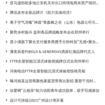
亚马逊协助多地公安机关对出口跨境电商灰黑产组织采取执法行动
腾讯发布全新品牌片《助力实体经济》
离子空气消毒“神器”青森枫之谷（山东）电器公司引进组装技术
聚势乡村振兴 益和香品牌战略发布会在郑州举行
度小满旗下聚合支付服务商携手分秒科技“无感+聚合支付”智慧停车项目落地郑州
潘美辰签约BOLD & GENEROUS洒派红酒品牌代言人
FTTR全屋智能沉浸式体验馆揭牌仪式在郑州举行
河南电信FTTR全屋智能沉浸式体验馆惊艳亮相
曝河南某运营商聚焦家庭宽带再出新招 重塑千兆时代数字生活
珍爱网“云相亲”助力信阳青年成功脱单，获手写感谢信
设计可持续|2021广州设计周开幕