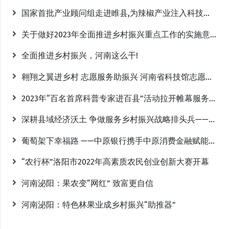
国家首批产业顾问组走进睢县,为辣椒产业注入科技创新活力，助力乡村振兴战略实施！
关于做好2023年全面推进乡村振兴重点工作的实施意见
全面推进乡村振兴，河南这么干!
翱翔之翼进乡村 志愿服务助振兴 河南省科技馆志愿科普进乡村系列活动在杨吴庄村举办
2023年“百名首席科普专家进百县”活动拉开帷幕服务乡村振兴
深耕县域经济沃土 争做服务乡村振兴战略排头兵——巩义浦发村镇银行摘得三项全国殊荣
葡萄架下幸福路 ——中原银行携手中原消费金融赋能乡村振兴
“农行杯”洛阳市2022年高素质农民创业创新大赛开幕
河南泌阳：果农变“网红” 致富更自信
河南泌阳：特色林果业成乡村振兴“助推器”