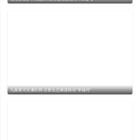
九曲黄河安澜壮阔 沿黄生态廊道映绿”幸福河”