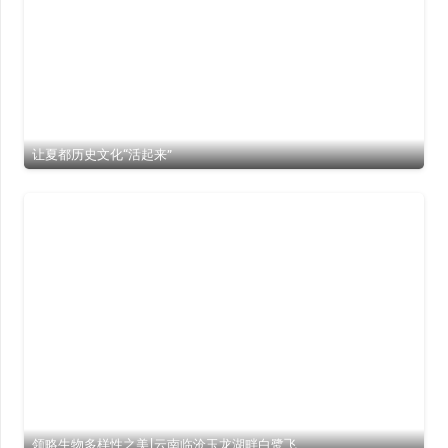
让夏都历史文化“活起来”
领略生物多样性之美|云南临沧玉龙湖畔白鹭飞