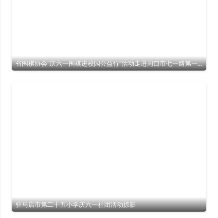
省围棋协会“庆六一围棋进校园公益行”活动走进周口市七一路第一小学
驻马店市第二十五小学庆六一社团活动掠影