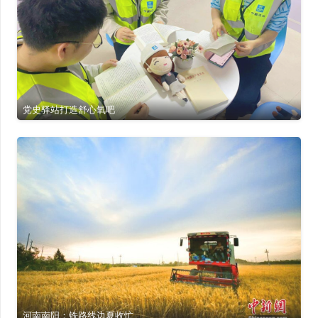
党史驿站打造舒心氧吧
河南南阳：铁路线边夏收忙