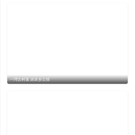
一塆古村落 浓浓乡土情