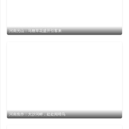
河南光山：马鞭草花盛开引客来
河南焦作：大沙河畔，处处闻啼鸟